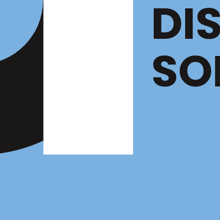
DI
SO