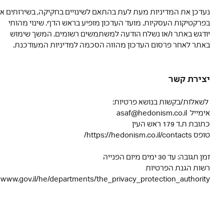
נעדכן את המדיניות מעת לעת בהתאם לשינויים בחקיקה, בשירותים או
בפרקטיקות העסקיות. מועד העדכון מופיע בראש הדף. שינוי מהותי
יודגש באתר ו/או נשלח הודעה למשתמשים רשומים. המשך שימוש
באתר לאחר פרסום העדכון מהווה הסכמה למדיניות המעודכנת.
יצירת קשר
לשאלות/בקשות בנושא פרטיות:
אימייל
asaf@hedonism.co.il
כתובת ת.ד 179 ראש העין
טופס
https://hedonism.co.il/contacts/
זמן תגובה: עד 30 ימים מיום הפנייה
רשות הגנת הפרטיות
www.gov.il/he/departments/the_privacy_protection_authority