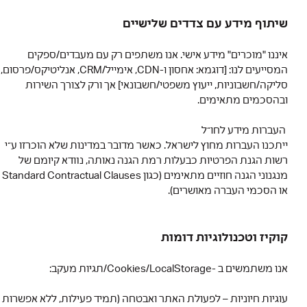
שיתוף מידע עם צדדים שלישיים
איננו "מוכרים" מידע אישי. אנו משתפים רק עם מעבדים/ספקים
המסייעים לנו: [דוגמא: אחסון ו-CDN, אימייל/CRM, אנליטיקס/פרסום,
סליקה/חשבוניות, ייעוץ משפטי/חשבונאי] אך ורק לצורך השירות
ובהסכמים מתאימים.
העברות מידע לחו״ל
ייתכנו העברות מחוץ לישראל. כאשר מדובר במדינות שלא הוכרזו ע״י
רשות הגנת הפרטיות כבעלות רמת הגנה נאותה, נוודא קיומם של
מנגנוני הגנה חוזיים מתאימים (כגון Standard Contractual Clauses
או הסכמי העברה מאושרים).
קוקיז וטכנולוגיות דומות
אנו משתמשים ב -Cookies/LocalStorage/תגיות מעקב:
עוגיות חיוניות – לפעולת האתר ואבטחה (תמיד פעילות, ללא אפשרות