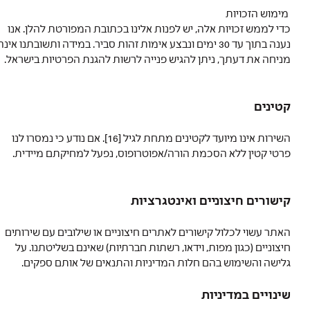
מימוש הזכויות
כדי לממש זכויות אלה, יש לפנות אלינו בכתובת המפורטת להלן. אנו
נענה בתוך עד 30 ימים ונבצע אימות זהות סביר. במידה ותשובתנו אינה
מניחה את דעתך, ניתן להגיש פנייה לרשות להגנת הפרטיות בישראל.
קטינים
השירות אינו מיועד לקטינים מתחת לגיל [16]. אם נודע כי נמסרו לנו
פרטי קטין ללא הסכמת הורה/אפוטרופוס, נפעל למחיקתם מיידית.
קישורים חיצוניים ואינטגרציות
האתר עשוי לכלול קישורים לאתרים חיצוניים או שילובים עם שירותים
חיצוניים (כגון מפות, וידאו, רשתות חברתיות) שאינם בשליטתנו. על
גלישה והשימוש בהם חלות המדיניות והתנאים של אותם ספקים.
שינויים במדיניות