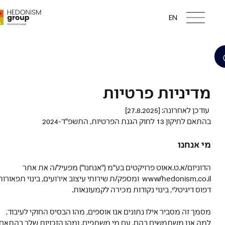
EN
מדיניות פרטיות
עודכן לאחרונה: [27.8.2025]
בהתאם לתיקון 13 לחוק הגנת הפרטיות, התשפ"ד-2024
מי אנחנו
הדוניזם/א.ט.אאוט פרויקטים בע"מ ("אנחנו") מפעיל/ה את אתר
www/hedonism.co.il ומספק/ת שירותי עיצוב אירועים, בינוי תפאורות,
דפוס דיגיטלי, בינוי נקודות מכירה לקמעונאות.
מסמך זה מסביר אילו נתונים אנו אוספים, מהו הבסיס החוקי לעיבוד,
למה אנו משתמשים בהם, עם מי משתפים, ומהן הזכויות שלך בהתאם