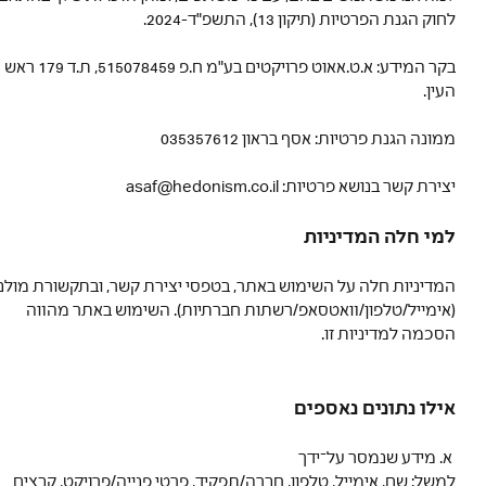
לחוק הגנת הפרטיות (תיקון 13), התשפ"ד-2024.
בקר המידע: א.ט.אאוט פרויקטים בע"מ ח.פ 515078459, ת.ד 179 ראש
העין.
ממונה הגנת פרטיות: אסף בראון 035357612
יצירת קשר בנושא פרטיות: asaf@hedonism.co.il
למי חלה המדיניות
המדיניות חלה על השימוש באתר, בטפסי יצירת קשר, ובתקשורת מולנו
(אימייל/טלפון/וואטסאפ/רשתות חברתיות). השימוש באתר מהווה
הסכמה למדיניות זו.
אילו נתונים נאספים
א. מידע שנמסר על־ידך
למשל: שם, אימייל, טלפון, חברה/תפקיד, פרטי פנייה/פרויקט, קבצים