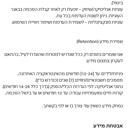
ביטול).
עוגיות אנליטיקה/שיווק – יופעלו רק לאחר קבלת הסכמה בבאנר
העוגיות. ניתן לשנות העדפות בכל עת.
עוגיות פונקציונליות – לשמירת העדפות ושיפור חוויית השימוש.
שמירת מידע (Retention)
אנו שומרים נתונים רק ככל שנדרש למטרות שהוגדרו לעיל, בהתאם
לעקרון צמצום מידע:
פניות/לידים: עד [12-24] חודשים מהאינטראקציה האחרונה.
מסמכים חשבונאיים/חוזים: [7] שנים (כנדרש בדין).
נתוני אנליטיקה: לפי הגדרות הכלי/הספק (בדרך כלל 14-26 חודשים).
קורות חיים ומועמדויות עבודה: עד 12 חודשים או עד ביטול הסכמה.
נמחק מידע כשאין עוד צורך בו או לפי בקשתך.
אבטחת מידע