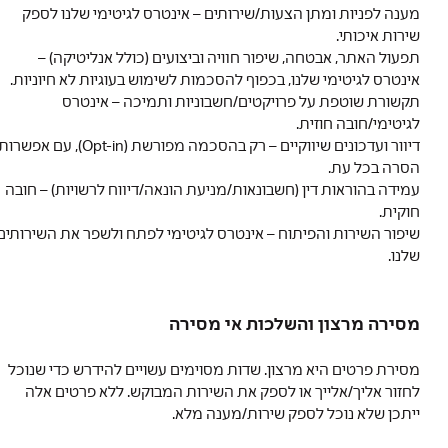
מענה לפניות ומתן הצעות/שירותים – אינטרס לגיטימי שלנו לספק
שירות איכותי.
תפעול האתר, אבטחה, שיפור חוויה וביצועים (כולל אנליטיקה) –
אינטרס לגיטימי שלנו, בכפוף להסכמות לשימוש בעוגיות לא חיוניות.
תקשורת שוטפת על פרויקטים/חשבוניות ותמיכה – אינטרס
לגיטימי/חובה חוזית.
דיוור ועדכונים שיווקיים – רק בהסכמה מפורשת (Opt-in), עם אפשרות
הסרה בכל עת.
עמידה בהוראות דין (חשבונאות/מניעת הונאה/דיווח לרשויות) – חובה
חוקית.
שיפור השירות והפיתוח – אינטרס לגיטימי לפתח ולשפר את השירותים
שלנו.
מסירה מרצון והשלכות אי מסירה
מסירת פרטים היא מרצון. שדות מסוימים עשויים להידרש כדי שנוכל
לחזור אליך/אלייך או לספק את השירות המבוקש. ללא פרטים אלה
ייתכן שלא נוכל לספק שירות/מענה מלא.