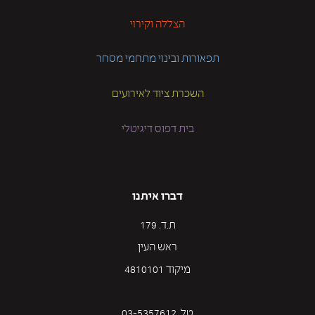
הצללה וקירוי
תפאורות ובינוי מתחמי מסחר
השכרת ציוד לאירועים
בית דפוס דיגיטלי
דברו איתנו
ת.ד. 179
ראש העין
מיקוד 4810101
טל. 03-5357612