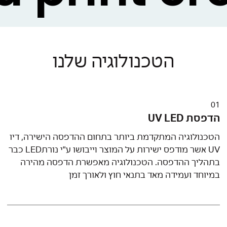
כלפי הסביבה וכלפי הקהילה – ממחזרים
ופועלים להקטנת טביעת הרגל הפחמנית שלנו
בייצור, ומסייעים לארגונים הפועלים לקידום
אוכלוסיות מוחלשות.
הטכנולוגיה שלנו
אנחנו לא מתפשרים על מקצועיות העובדים,
ומקפידים על הפרטים הקטנים ביותר, איכות
01
העבודה, ועמידה בזמני הייצור והאספקה.
הדפסת UV LED
בזכות הגב הלוגיסטי הרחב שלנו, יש באפשרותנו
הטכנולוגיה המתקדמת ביותר בתחום ההדפסה הישירה, דיו
לתת מענה למגוון אתגרים וצרכים, ובזכות
UV אשר מודפס ישירות על המוצר וייבושו ע"י נורתLED כבר
מחלקת הייצור וההנדסה שלנו, יש באפשרותנו
בתהליך ההדפסה. הטכנולוגיה מאפשרת הדפסה מהירה
לתת מענה טכני לכל רעיון – שאפתני ככל
במיוחד ועמידה מאד בתנאי חוץ ולאורך זמן
שיהיה. מבחינתנו השמיים הם הגבול!