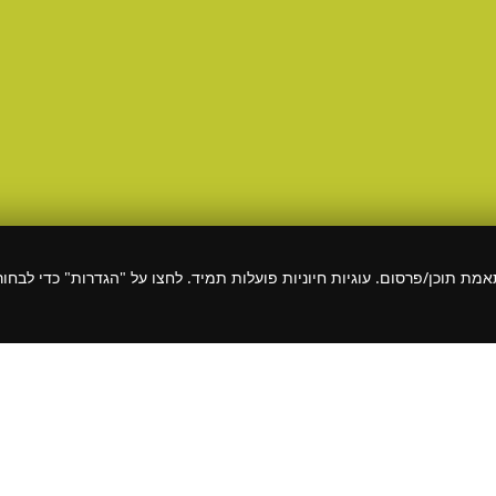
תוכן/פרסום. עוגיות חיוניות פועלות תמיד. לחצו על "הגדרות" כדי לבחור קט
יעה ללקוחותיה קטלוג ריהוט ואביזרי