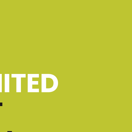
ITED
T