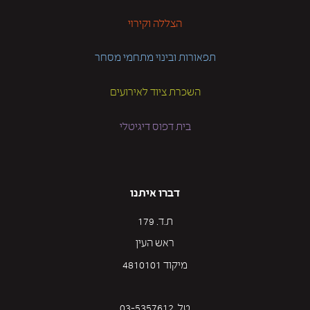
הצללה וקירוי
תפאורות ובינוי מתחמי מסחר
השכרת ציוד לאירועים
בית דפוס דיגיטלי
דברו איתנו
ת.ד. 179
ראש העין
מיקוד 4810101
טל. 03-5357612