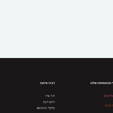
 ההתמחות שלנו
דברו איתנו
אירועים
ת.ד. 179
ראש העין
וקירוי
מיקוד 4810101