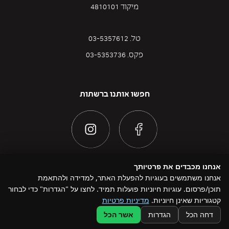
מיקוד 4810101
טל. 03-5357612
פקס. 03-5353736
חפשו אותנו ברשתות
אנחנו מכבדים את פרטיותך
אנחנו משתמשים בעוגיות להפעלת האתר, למדידה ולהתאמת
תוכן/פרסום. עוגיות חיוניות פועלות תמיד. לחצו על "הגדרות" כדי לבחור
@ כל הזכויות שמורות להדוניזם 2026
קטגוריות שאינן חיוניות.
מדיניות פרטיות
Design by Namelesspace
דחה הכל
הגדרות
אשר הכל