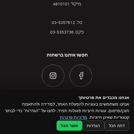
מיקוד 4810101
טל. 03-5357612
פקס. 03-5353736
חפשו אותנו ברשתות
אנחנו מכבדים את פרטיותך
אנחנו משתמשים בעוגיות להפעלת האתר, למדידה ולהתאמת
תוכן/פרסום. עוגיות חיוניות פועלות תמיד. לחצו על "הגדרות" כדי לבחור
@ כל הזכויות שמורות להדוניזם 2026
קטגוריות שאינן חיוניות.
מדיניות פרטיות
Design by Namelesspace
דחה הכל
הגדרות
אשר הכל