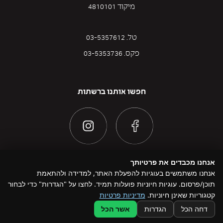
מיקוד 4810101
טל. 03-5357612
פקס. 03-5353736
חפשו אותנו ברשתות
אנחנו מכבדים את פרטיותך
אנחנו משתמשים בעוגיות להפעלת האתר, למדידה ולהתאמת
תוכן/פרסום. עוגיות חיוניות פועלות תמיד. לחצו על "הגדרות" כדי לבחור
@ כל הזכויות שמורות להדוניזם 2026
קטגוריות שאינן חיוניות.
מדיניות פרטיות
Design by Namelesspace
דחה הכל
הגדרות
אשר הכל