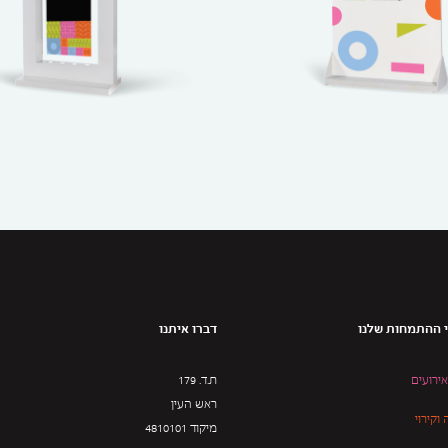
 ההתמחות שלנו
דברו איתנו
אירועים
ת.ד. 179
ראש העין
וקירוי
מיקוד 4810101