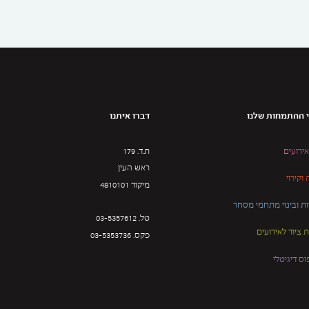
 ההתמחות שלנו
דברו איתנו
אירועים
ת.ד. 179
ראש העין
וקירוי
מיקוד 4810101
ת ובינוי מתחמי מסחר
טל. 03-5357612
ציוד לאירועים
פקס. 03-5353736
וס דיגיטלי