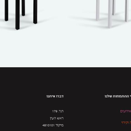
 ההתמחות שלנו
דברו איתנו
אירועים
ת.ד. 179
ראש העין
וקירוי
מיקוד 4810101