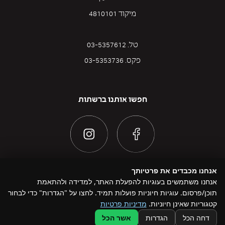
מיקוד 4810101
טל. 03-5357612
פקס. 03-5353736
חפשו אותנו ברשתות
אנחנו מכבדים את פרטיותך
אנחנו משתמשים בעוגיות להפעלת האתר, למדידה ולהתאמת
תוכן/פרסום. עוגיות חיוניות פועלות תמיד. לחצו על "הגדרות" כדי לבחור
@ כל הזכויות שמורות להדוניזם 2026
קטגוריות שאינן חיוניות.
מדיניות פרטיות
Design by Namelesspace
דחה הכל
הגדרות
אשר הכל