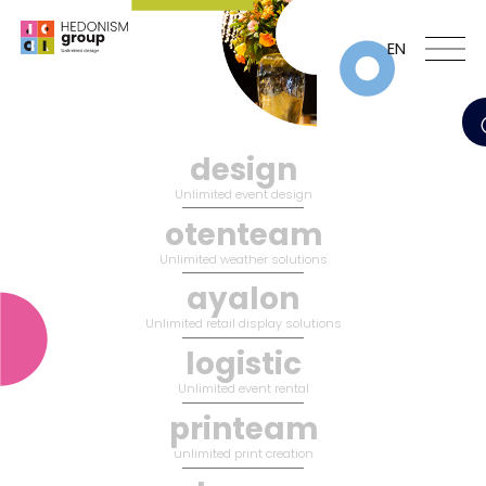
EN
design
Unlimited event design
otenteam
Unlimited weather solutions
ayalon
Unlimited retail display solutions
logistic
Unlimited event rental
printeam
unlimited print creation